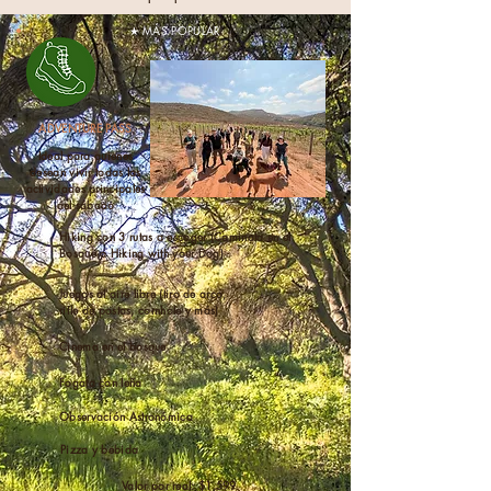
★ MÁS POPULAR
ADVENTURE PASS
Ideal para quienes
desean vivir todas las
actividades principales
del sábado
Hiking con 3 rutas a escoger (Caminata en el
Bosque o Hiking with your Dog)
Juegos al aire libre (tiro de arco,
rifle de postas, cornhole y más)
Cinema en el bosque
Fogata con leña
Observación Astronómica
Pizza y bebida
Valor por real: $1,599