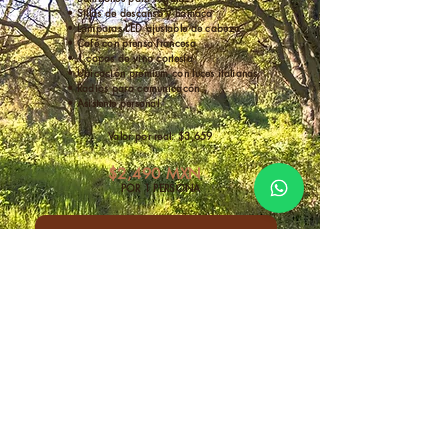
• Sillas de descanso y hamaca
• Lámparas LED ajustable de cabeza
• Café con prensa francesa
• 1 copas de vino cortesía
• Ubicación premium con luces italianas
• Radios para comunicacón
• Asistente personal
Valor por real: $3,659
$2,490 MXN
POR 1 PERSONA
ELEGIR BASE PASS CAMP
AHORRAS $1,169 pesos