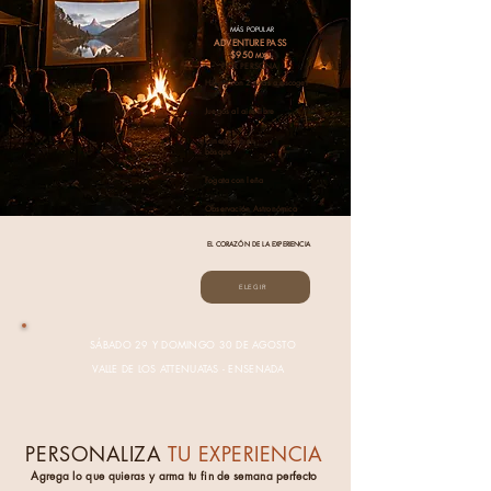
MÁS POPULAR
ADVENTURE PASS
$950
MXN
POR PERSONA
Hiking con 2 rutas a escoger
Juegos al aire libre
Cinema en el
bosque
Fogata con leña
Observación Astronómica
EL CORAZÓN DE LA EXPERIENCIA
ELEGIR
SÁBADO 29 Y DOMINGO 30 DE AGOSTO
VALLE DE LOS ATTENUATAS - ENSENADA
PERSONALIZA
TU EXPERIENCIA
Agrega lo que quieras y arma tu fin de semana perfecto