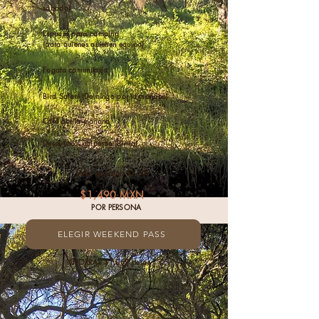
sábado)
Espacio para camping
(para quienes quienen equipo)
Fogata comunitaria
Bird Safari (Domingo por la mañana)
Café por la mañana
Desayuno Campestre (Birria)
Valor por real: $2,559
$1,490 MXN
POR PERSONA
ELEGIR WEEKEND PASS
AHORRAS $1,069 pesos