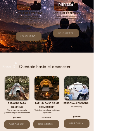
NOCHE DE ESTRELLAS
NOCHE DE ESTRELLAS
Descubre galaxias, nebulosas y
Descubre galaxias, nebulosas y
planetas a través de telescopios de
planetas a través de telescopios de
primer nivel
primer nivel
Preventa $450
Niños $350 MXN
MXN
LO QUIERO
LO QUIERO
día del evento
$499
Paso 3
Quédate hasta el amanecer
ESPACIO PARA
TAELUM BASE CAMP
PERSONA ADICIONAL
en camping
CAMPING
PREMIUM KIT
Trae tu casa de campaña
Todo listo para llegar y disfrutar.
y duerme seguro en la naturaleza
2 personas
$200MXN
$1,600 MXN
$300 MXN
AGREGAR +
QUEDARME
QUEDARME