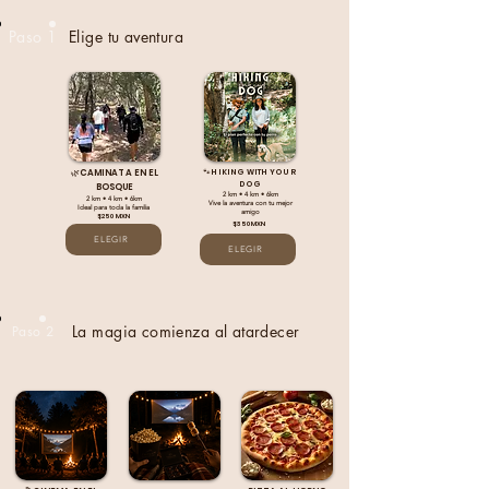
Paso 1
Elige tu aventura
🌿CAMINATA EN EL
🐾HIKING WITH YOUR
DOG
BOSQUE
2 km • 4 km • 6km
2 km
•
4 km
•
6km
Vive la aventura con tu mejor
Ideal para toda la familia
amigo
$250 MXN
$350 MXN
ELEGIR
ELEGIR
La magia comienza al atardecer
Paso 2