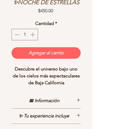
✨NOCHE DE ESTRELLAS
Precio
$450.00
Cantidad
*
Agregar al carrito
Descubre el universo bajo uno
de los cielos más espectaculares
de Baja California
Cuando el bosque queda en
📅 Información
silencio y el cielo comienza a
llenarse de estrellas, inicia una de
Fecha
✨ Tu experiencia incluye
las experiencias más especiales
Sábado 25 de julio
de Taelum.
Horario
🔭 Observación guiada del cielo