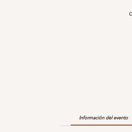
C
D
c
Y
S
Información del evento