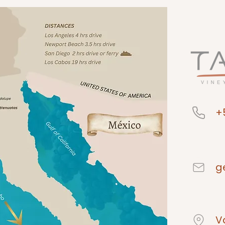
+
g
V