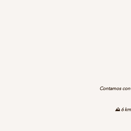
Contamos con tr
⛰️
6 km