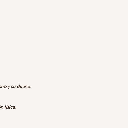
erro y su dueño.
 física.
.