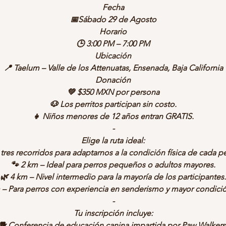
Fecha
📅Sábado 29 de Agosto
Horario
🕒 3:00 PM – 7:00 PM
Ubicación
📍 Taelum – Valle de los Attenuatas, Ensenada, Baja California
Donación
💚 $350 MXN por persona
🐶 Los perritos participan sin costo.
👧 Niños menores de 12 años entran GRATIS.
-
Elige la ruta ideal:
es recorridos para adaptarnos a la condición física de cada p
🐾
2 km
– Ideal para perros pequeños o adultos mayores.
🌿
4 km
– Nivel intermedio para la mayoría de los participantes.
– Para perros con experiencia en senderismo y mayor condición
-
Tu inscripción incluye:
🐕 Conferencia de educación canina impartida por
Paw Walkers