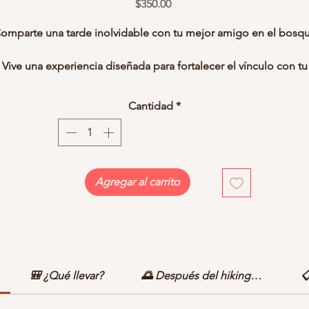
Precio
$350.00
omparte una tarde inolvidable con tu mejor amigo en el bosq
Vive una experiencia diseñada para fortalecer el vínculo con tu
perro mientras exploran juntos los senderos del
Valle de los
Attenuatas
, uno de los bosques más especiales de Ensenada.
Cantidad
*
urante la tarde disfrutarán de una caminata guiada rodeados 
encinos centenarios, aprenderán sobre educación y bienestar
canino de la mano de especialistas y convivirán con una
omunidad que comparte el amor por la naturaleza y los animale
a sea que tu perro sea pequeño, esté comenzando sus aventur
Agregar al carrito
o sea un explorador experimentado, tenemos una ruta para
ustedes.
Al finalizar el hiking podrás continuar disfrutando de la
Taelum
ummer Experience
, agregando actividades como fogata, pelícu
al aire libre, camping, observación astronómica y mucho más.
🎒 ¿Qué llevar?
🌅 Después del hiking…
