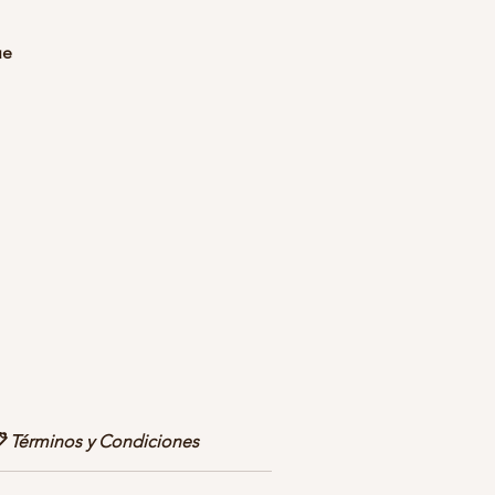
ue
de
s.
as
la
 Términos y Condiciones