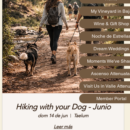
My Vineyard in Baj
Wine & Gift Shop
Noche de Estrella
Dream Weddings
Moments We've Sha
Ascenso Attenuata
Visit Us in Valle Atten
Member Portal
Hiking with your Dog - Junio
dom 14 de jun
Taelum
Leer más