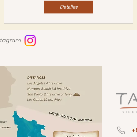
Detalles
nstagram
+