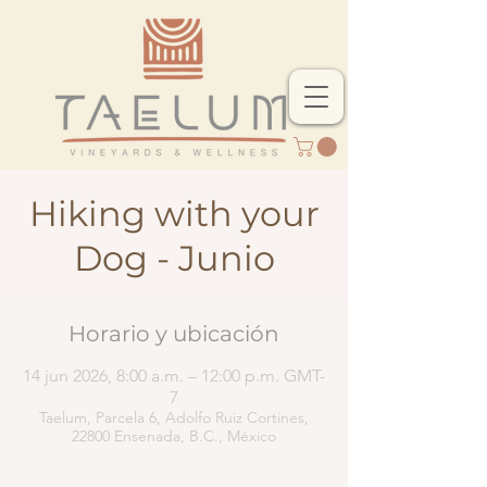
Hiking with your
Dog - Junio
Horario y ubicación
14 jun 2026, 8:00 a.m. – 12:00 p.m. GMT-
7
Taelum, Parcela 6, Adolfo Ruiz Cortines,
22800 Ensenada, B.C., México