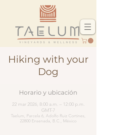
Hiking with your
Dog
Horario y ubicación
22 mar 2026, 8:00 a.m. – 12:00 p.m.
GMT-7
Taelum, Parcela 6, Adolfo Ruiz Cortines,
22800 Ensenada, B.C., México