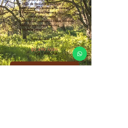
• Sillas de descanso y hamaca
• Lámparas LED ajustable de cabeza
• Café con prensa francesa
• 1 copas de vino cortesía
• Ubicación premium con luces italianas
• Radios para comunicacón
• Asistente personal
Valor por real: $3,659
$2,490 MXN
POR 1 PERSONA
ELEGIR BASE PASS CAMP
AHORRAS $1,169 pesos