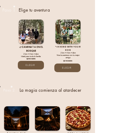
Paso 1
Elige tu aventura
🌿CAMINATA EN EL
🐾HIKING WITH YOUR
DOG
BOSQUE
2 km • 4 km • 6km
2 km
•
4 km
•
6km
Vive la aventura con tu mejor
Ideal para toda la familia
amigo
$250 MXN
$350 MXN
ELEGIR
ELEGIR
La magia comienza al atardecer
Paso 2