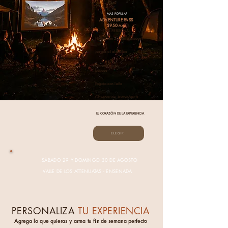
MÁS POPULAR
ADVENTURE PASS
$950
MXN
POR PERSONA
Hiking con 2 rutas a escoger
Juegos al aire libre
Cinema en el
bosque
Fogata con leña
Observación Astronómica
EL CORAZÓN DE LA EXPERIENCIA
ELEGIR
SÁBADO 29 Y DOMINGO 30 DE AGOSTO
VALLE DE LOS ATTENUATAS - ENSENADA
PERSONALIZA
TU EXPERIENCIA
Agrega lo que quieras y arma tu fin de semana perfecto