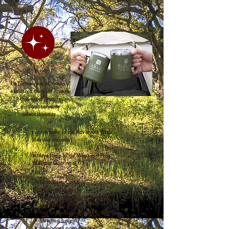
TAELUM BASE CAMP
PASS
La forma más cómoda y
exclusiva de vivir Taelum
con experiencias
cuidadosamente
seleccionadas.
Incluye todo lo de Adventure Pass
(del día sábado)
Incluye todo lo de Weekend Pass
(del día Domingo)
Taelum Base Camp
Kit todo incluido:
• Casa de acampar ya instalada
• Lámpara interior
• Pad ergonómico queen size
• Sleeping bag
• Bombones para fogata