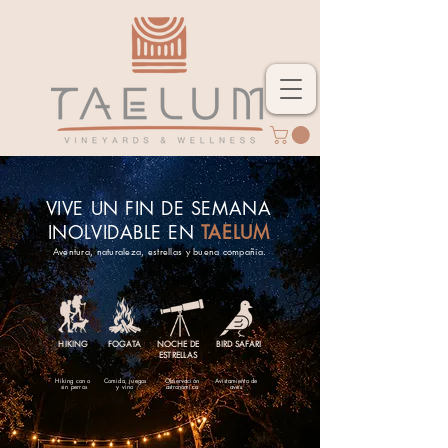
VIVE UN FIN DE SEMANA
INOLVIDABLE EN
TAELUM
Aventura, naturaleza, estrellas y buena compañia.
HIKING
FOGATA
NOCHE DE
BIRD SAFARI
ESTRELLAS
Hiking con o
Comida, juegos
Observación
Avistamiento de
sin perros
y vino
astronómica
aves