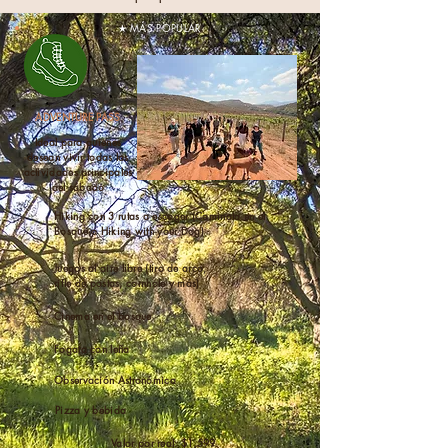
★ MÁS POPULAR
ADVENTURE PASS
Ideal para quienes
desean vivir todas las
actividades principales
del sábado
Hiking con 3 rutas a escoger (Caminata en el
Bosque o Hiking with your Dog)
Juegos al aire libre (tiro de arco,
rifle de postas, cornhole y más)
Cinema en el bosque
Fogata con leña
Observación Astronómica
Pizza y bebida
Valor por real: $1,599