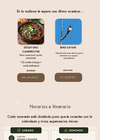
En la mañana te espera una última aventura...
DESAYUNO
BIRD SAFARI
CAMPRESTRE
Descubre las aves del bosque al
Birria tradicional recién
amanecer con equipo
preparada
especializado
1/2 orden incluye +
soda (refresco)
$250 MXN
$280MXN
LO QUIERO
ME APUNTO
Horarios e Itinerario
Cada momento está diseñado para que te conectes con la
naturaleza y vivas experiencias únicas