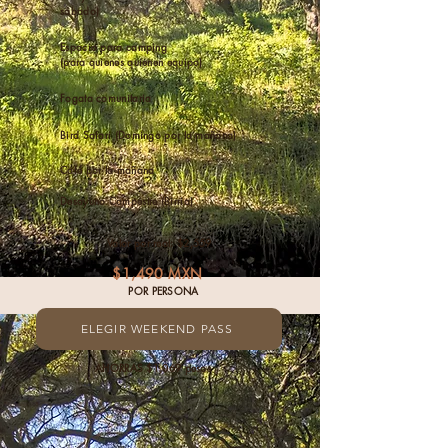
sábado)
Espacio para camping
(para quienes quienen equipo)
Fogata comunitaria
Bird Safari (Domingo por la mañana)
Café por la mañana
Desayuno Campestre (Birria)
Valor por real: $2,559
$1,490 MXN
POR PERSONA
ELEGIR WEEKEND PASS
AHORRAS $1,069 pesos