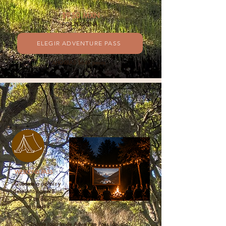
$950 MXN
POR PERSONA
ELEGIR ADVENTURE PASS
AHORRAS $649 pesos
WEEKEND PASS
Quédate a dormir y
despierta con el Bird
Safari y un desayuno
campestre
Incluye todo lo de Adventure Pass (del día