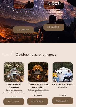
NOCHE DE ESTRELLAS
NOCHE DE ESTRELLAS
Descubre galaxias, nebulosas y
Descubre galaxias, nebulosas y
planetas a través de telescopios de
planetas a través de telescopios de
primer nivel
primer nivel
Preventa $450
Niños $350 MXN
MXN
LO QUIERO
LO QUIERO
día del evento
$499
Paso 3
Quédate hasta el amanecer
ESPACIO PARA
TAELUM BASE CAMP
PERSONA ADICIONAL
en camping
CAMPING
PREMIUM KIT
Trae tu casa de campaña
Todo listo para llegar y disfrutar.
y duerme seguro en la naturaleza
2 personas
$200MXN
$1,600 MXN
$300 MXN
AGREGAR +
QUEDARME
QUEDARME