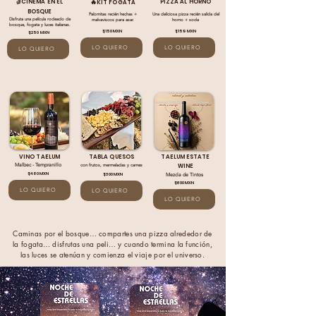
🔥
🎬CINEMA EN EL
PIZZA AL HORNO
KIT FOGATA
BOSQUE
Palomitas recién hechas +
Una deliciosa pizza recién salida del
Disfruta una película rodeado de
malvaviscos para asar.
horno + soda
bosque, fogata y luces italianas.
$150 MXN
$159 MXN
$250 MXN
LO QUIERO
LO QUIERO
LO QUIERO
VINO TAELUM
TABLA QUESOS
TAELUM ESTATE
Malbec - Tempranillo
con frutos, mermeladas y carnes
WINE
$480 MXN
$300 MXN
Mezcla de Tintos
$600 MXN
LO QUIERO
LO QUIERO
LO QUIERO
Caminas por el bosque… compartes una pizza alrededor de
la fogata… disfrutas una peli… y cuando termina la función,
las luces se atenúan y comienza el viaje por el universo.