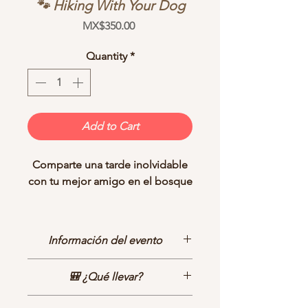
🐾 Hiking With Your Dog
Price
MX$350.00
Quantity
*
Add to Cart
Comparte una tarde inolvidable
con tu mejor amigo en el bosque
Vive una experiencia diseñada
para fortalecer el vínculo con tu
Información del evento
perro mientras exploran juntos
los senderos del
Valle de los
Fecha
🎒 ¿Qué llevar?
Attenuatas
, uno de los bosques
📅Sábado 29 de Agosto
más especiales de Ensenada.
Horario
Calzado cómodo para