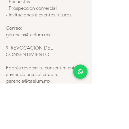
- Encuestas
- Prospección comercial
- Invitaciones a eventos futuros
Correo:
gerencia@taelum.mx
9. REVOCACIÓN DEL
CONSENTIMIENTO
Podrás revocar tu consentimiento
enviando una solicitud a:
gerencia@taelum.mx
10. VULNERACIONES DE
SEGURIDAD
TAELUM adopta medidas
administrativas, técnicas y físicas
razonables para proteger los datos