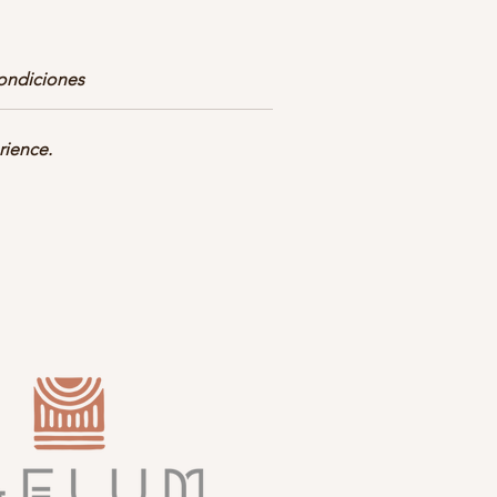
ondiciones
da
rience.