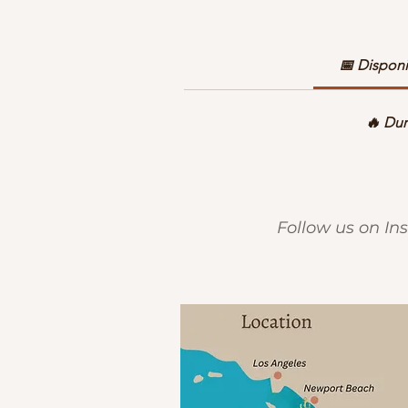
📅 Dispon
P
🔥 Dur
Follow us on I