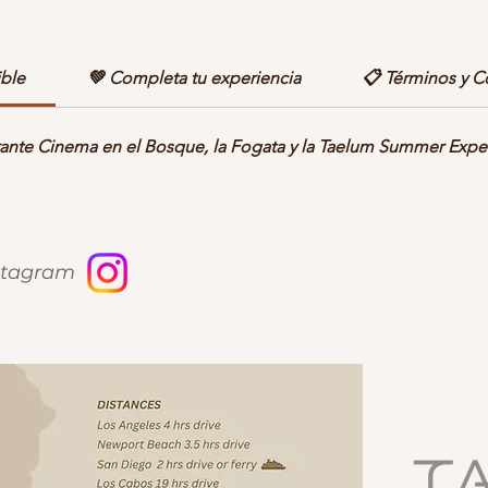
Jamón, queso mozzarella y piña caramelizada para quienes
disfrutan el contraste entre lo dulce y lo salado.
🥩 Carnívora
ible
💚 Completa tu experiencia
📋 Términos y C
epperoni, jamón, chorizo y salcicha italiana. Una opción pensa
para los amantes de la carne.
ante Cinema en el Bosque, la Fogata y la Taelum Summer Expe
Pizza Personal (6 rebanadas) + soda por $159
nstagram