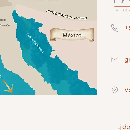
+
g
V
Ejid