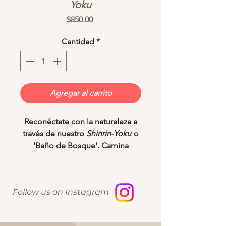
Yoku
Precio
$850.00
Cantidad
*
Agregar al carrito
Reconéctate con la naturaleza a
través de nuestro
Shinrin-Yoku
o
'Baño de Bosque'. Camina
lentamente, sumérgete y deja
que la energía calmante del
bosque relaje tu alma.
Follow us on Instagram