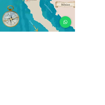
Política de Privacidad de datos
2026
+52 (646) 403-0985
gerencia@taelum.mx
Valle de los Attenuatas
Parcela 6
Ejido Adolfor Ruiz Cortines
Ensenada, Baja California