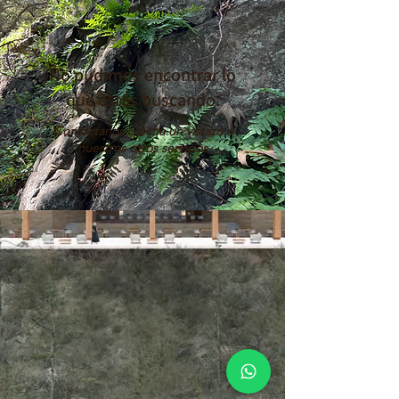
No pudimos encontrar lo
que estás buscando.
Contáctanos o echa un vistazo a
nuestros otros servicios