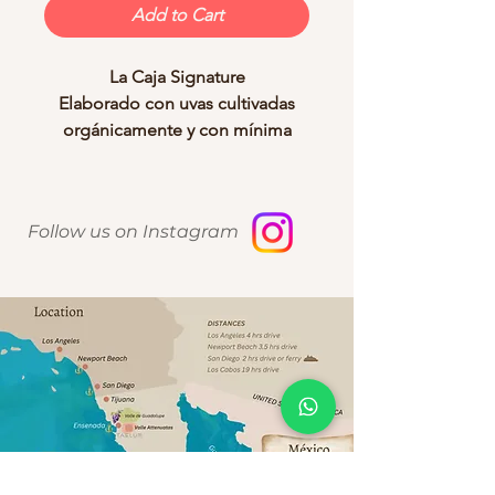
Add to Cart
La Caja Signature
Elaborado con uvas cultivadas
orgánicamente y con mínima
intervención, este regalo de vino
natural celebra la autenticidad y
la sostenibilidad.
Follow us on Instagram
Cada caja incluye:
Una botella del blend
orgánico de Taelum.
Una copa de vino
personalizada, grabada con el
logotipo de tu empresa.
Un destapacorchos
personalizado, grabado con el
nombre de tu cliente o