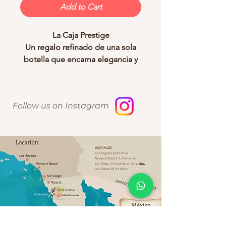
Add to Cart
La Caja Prestige
Un regalo refinado de una sola
botella que encarna elegancia y
un gusto atemporal. Perfecto
para clientes distinguidos y
líderes.
Follow us on Instagram
Cada caja incluye:
Una botella de Malbec–
Tempranillo.
Una copa de vino
personalizada, grabada con el
logotipo de tu empresa.
Un destapacorchos
personalizado, grabado con el
nombre de tu cliente o