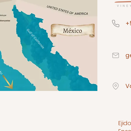
+
g
V
Ejid