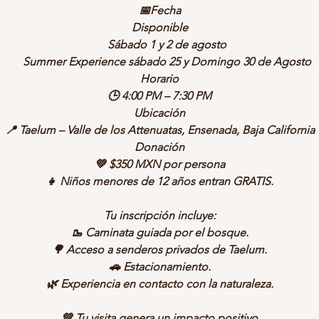
ummer Experience
, agregando actividades como fogata, pelícu
📅Fecha
al aire libre, Noche de Estrellas, camping y mucho más.
Disponible
Sábado 1 y 2 de agosto
Summer Experience sábado 25 y Domingo 30 de Agosto
Elige tu recorrido
Horario
Contamos con tres opciones para que cada persona disfrute la
🕒 4:00 PM – 7:30 PM
experiencia a su propio ritmo:
Ubicación

2 km
– Ideal para familias con niños pequeños, adultos mayor
📍 Taelum – Valle de los Attenuatas, Ensenada, Baja California
o quienes desean una caminata relajada.
Donación
🌲
4 km
– Recorrido de nivel intermedio para quienes buscan
💚 $350 MXN por persona
disfrutar más tiempo del bosque.
👧 Niños menores de 12 años entran GRATIS.
⛰️
6 km
– Para quienes desean explorar una mayor parte de los
senderos y vivir una aventura más completa.
Tu inscripción incluye:
🥾 Caminata guiada por el bosque.
🌳 Acceso a senderos privados de Taelum.
🚗 Estacionamiento.
🌿 Experiencia en contacto con la naturaleza.
💚 Tu visita genera un impacto positivo