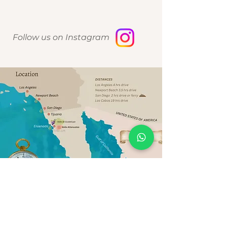
carnes frías importadas, frutas,
bases gourmet, nueces, pretzels
de sabores, decorado con flores
Follow us on Instagram
🌷
Vienen en una presentación de
cajita de madera y recipiente
de vidrio con moño 🎀
Cajita Individual - 1 persona
Cajita Mediana - 3 personas
Caja Grande - 6 personas
Política de Privacidad de datos
2026