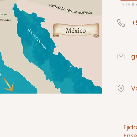
+
g
V
Ejid
Ense