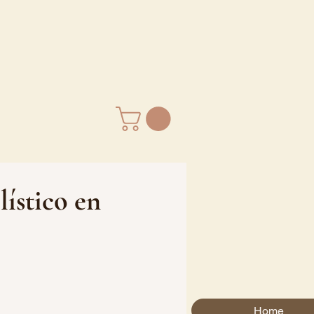
stico en 
Home